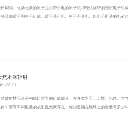
众所周知，化学元素的原子是由带正电的原子核和绕核旋转的壳层电子组
子核又由质子和中子组成，质子带正电、中子不带电。以电子所带的电荷作为
天然本底辐射
021-08-10
天然放射性元素是构成自然界的组成部分，在各类岩石、土壤、水体、大
人体中都有不同数量的放射性元素存在。你知道铀在地球上的含量有多少吗？