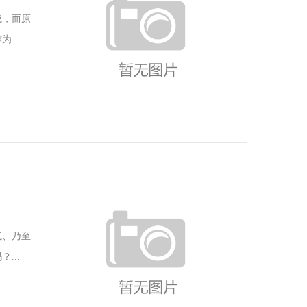
成，而原
...
气、乃至
...