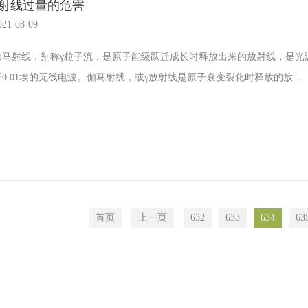
γ射线过量的危害
021-08-09
伽马射线，别称γ粒子流，是原子能级跃迁成长时释放出来的放射线，是光
于0.01埃的无线电波。伽马射线，或γ放射线是原子衰变裂化时释放的放...
首页
上一页
632
633
634
63