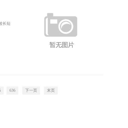
波长短
5
636
下一页
末页