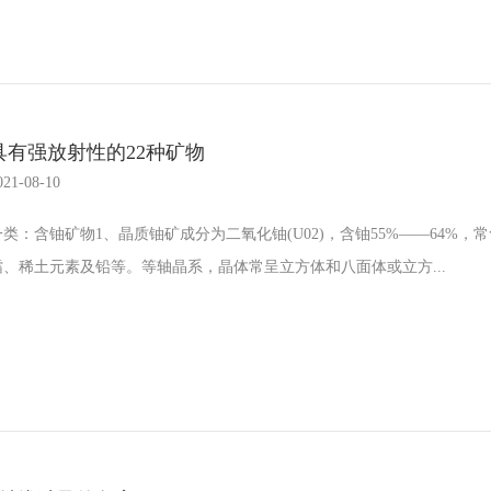
具有强放射性的22种矿物
021-08-10
一类：含铀矿物1、晶质铀矿成分为二氧化铀(U02)，含铀55%――64%，
镭、稀土元素及铅等。等轴晶系，晶体常呈立方体和八面体或立方...