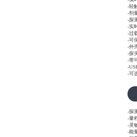
-轻
-剂
-探
-实
-过
-可
-外
-探
-带
-U
-可
-探
-量
-灵敏
-能