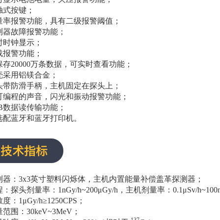
触式按键；
量率报警功能，具有二级报警阈值；
测器故障报警功能；
时时钟显示；
载报警功能；
保存20000万条数据，可实时查看功能；
壳采用铝镁合金；
头带防滑手柄，主机固定在探头上；
可编程的声音，闪光和振动报警功能；
SB数据读传输功能；
选配蓝牙和蓝牙打印机。
测器：3x3英寸塑料闪烁体，主机内置能量补偿盖革探测器；
程：探头剂量率：1nGy/h~200
μ
Gy/h，主机剂量率：0.1μSv/h~10
度：1μGy/h≥1250CPS；
量范围：30keV~3MeV；