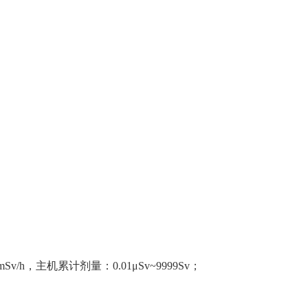
0mSv/h，主机累计剂量：0.01
μ
Sv~9999Sv；