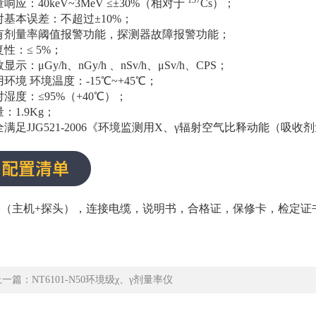
137
量响应：40keV~3MeV ≤±30%（相对于
Cs）；
对基本误差：不超过±10%；
具有剂量率阈值报警功能，探测器故障报警功能；
复性：≤ 5%；
显示：μGy/h、nGy/h 、nSv/h、μSv/h、CPS；
用环境 环境温度：-15℃~+45℃；
对湿度：≤95%（+40℃）；
量：1.9Kg；
全满足JJG521-2006《环境监测用X、γ辐射空气比释动能（
器（主机+探头），连接电缆，说明书，合格证，保修卡，检定证
一篇：NT6101-N50环境级χ、γ剂量率仪