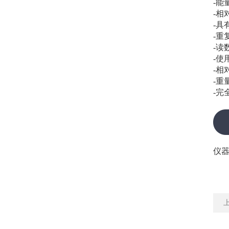
-能
-相
-
-重
-读数
-使
-相
-重
-完
仪
上