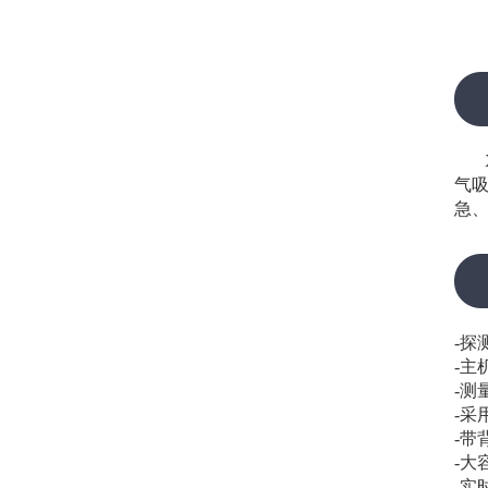
气
急
-探
-主
-测
-采
-带
-大
-实