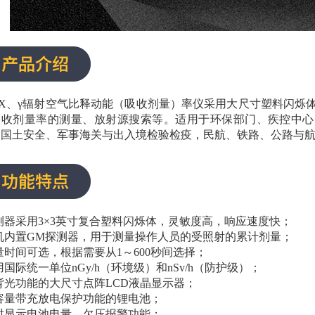
X、γ辐射空气比释动能（吸收剂量）率仪采用大尺寸塑料闪烁
吸收剂量率的测量、放射源搜索等。适用于环保部门、疾控中心
、国土安全、军事海关与出入境检验检疫，民航、铁路、公路与
测器采用3×3英寸复合塑料闪烁体，灵敏度高，响应速度快；
机内置GM探测器，用于测量操作人员的受照射的累计剂量；
量时间可选，根据需要从1～600秒间选择；
用国际统一单位nGy/h（环境级）和nSv/h（防护级）；
背光功能的大尺寸点阵LCD液晶显示器；
容量带充放电保护功能的锂电池；
时显示电池电量，欠压报警功能；